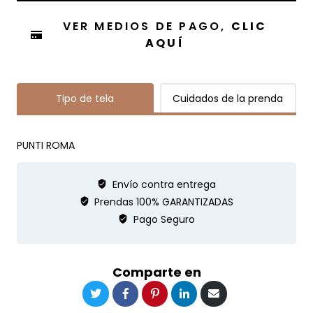
VER MEDIOS DE PAGO,
CLIC
AQUÍ
Tipo de tela
Cuidados de la prenda
PUNTI ROMA
Envío contra entrega
Prendas 100% GARANTIZADAS
Pago Seguro
Comparte en
Compartir
Compartir
Compartir
Compartir
Compartir
en
en
en
en
por