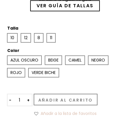
VER GUÍA DE TALLAS
Talla
10
12
8
11
Color
AZUL OSCURO
BEIGE
CAMEL
NEGRO
ROJO
VERDE BICHE
FALDA
AÑADIR AL CARRITO
BELEN
cantidad
Añadir a la lista de favoritos