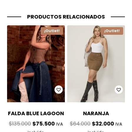
Twitter
Facebook
Pinterest
LinkedIn
correo
electrónico
¡Outlet!
¡Outlet!
FALDA BLUE LAGOON
NARANJA
El
El
El
El
$
135.000
$
75.500
$
64.000
$
32.000
IVA
IVA
precio
precio
precio
precio