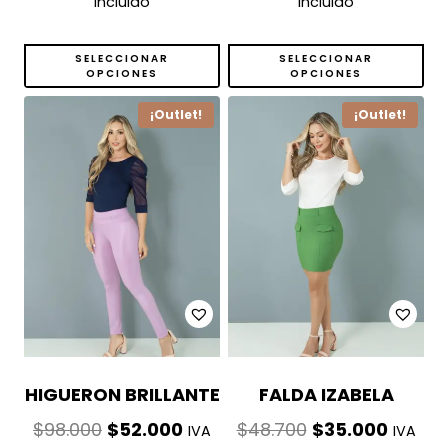
incluido
incluido
original
actual
original
actual
era:
es:
era:
es:
SELECCIONAR
SELECCIONAR
OPCIONES
OPCIONES
$135.000.
$75.500.
$64.000.
$32.00
¡Outlet!
¡Outlet!
HIGUERON BRILLANTE
FALDA IZABELA
El
El
El
El
$
98.000
$
52.000
$
48.700
$
35.000
IVA
IVA